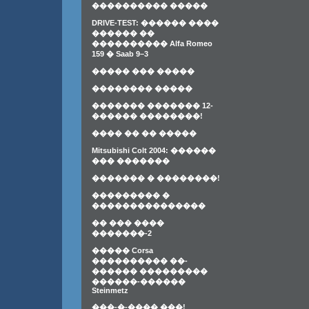
���������� �����
DRIVE-TEST: ������ ����
������ ��
���������� Alfa Romeo
159 � Saab 9–3
����� ��� �����
�������� �����
������� ������� 12-
������ ��������!
���� �� �� �����
Mitsubishi Colt 2004: ������
��� �������
������� � ��������!
��������� �
���������������
�� ��� ����
�������-2
����� Corsa
���������� ��-
������ ���������
������-������
Steinmetz
���-�-���� ���!