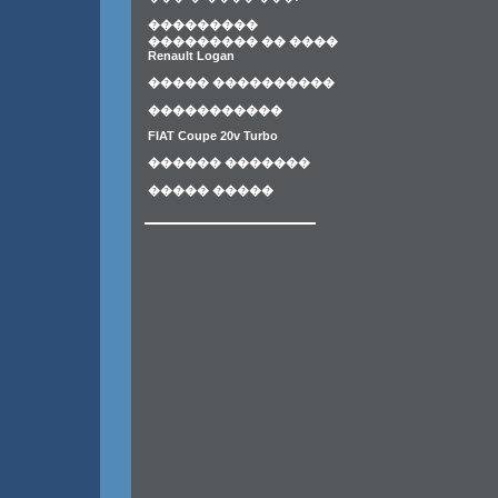
���������
��������� �� ����
Renault Logan
����� ����������
�����������
FIAT Coupe 20v Turbo
������ �������
����� �����