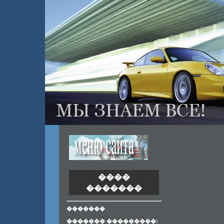
����
�������
�������
������� ���������: