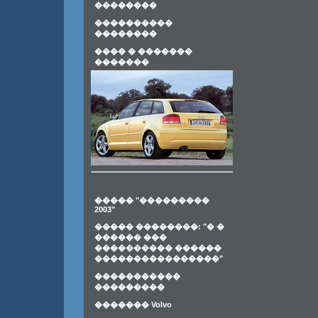
��������
����������
��������
���� � �������
�������
����� "���������
2003"
����� ��������: "� �
������ ���
���������� ������
����������������"
�����������
���������
������� Volvo