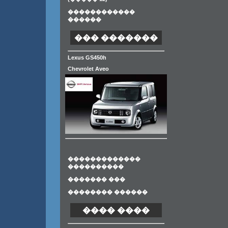
������������
������
��� �������
Lexus GS450h
Chevrolet Aveo
�������������
����������
������� ���
�������� ������
���� ����