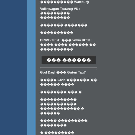
���������� Wartburg
Volkswagen Touareg V6 :
���������
���������
������� �������
����������
DRIVE-TEST: ��� Volvo XC90
���� ���� ������ ��
����������
��� ������
God Dag! ��� Guten Tag?
����� Civic ������� ��
������ ����
�������� ��� �
�����������
�����������
������������ �
������
����� ���������
��������
� ���������