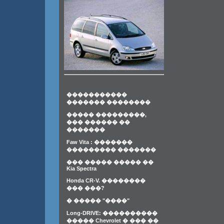
�����������
������� ��������
����� ���������,
��� ������ ��
�������
Faw Vita : �������
��������� �������
��� ����� ����� ��
Kia Spectra
Honda CR-V. ��������
��� ���?
� ����� "����"
Long-DRIVE: ����������
����� Chevrolet � ��� ��