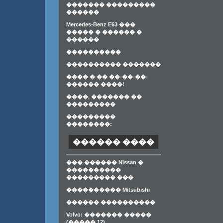
������� ���������
������
Mercedes-Benz E63 ���
����� � ������ �
������
����������
���������� �������
���� � �� ��-��-��-
������ ����!
����, ������� ��
���������
���������
��������:
������ ����
��� ������ Nissan �
����������
��������� ���
���������� Mitsubishi
������ ����������
Volvo: ������� �����
(����� 12)