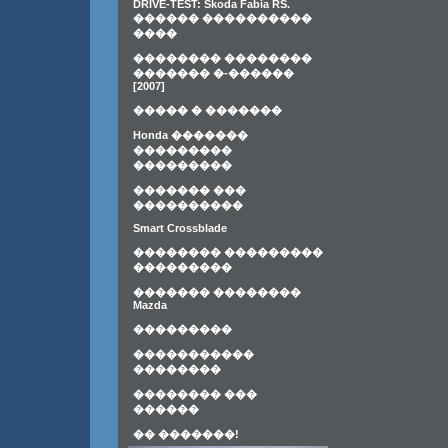
DRIVE-TEST: Skoda Fabia RS.
������ ����������
����
�������� ��������
������� �-������
[2007]
����� � �������
Honda �������
���������
���������
������� ���
����������
Smart Crossblade
�������� ���������
���������
������� ��������
Mazda
���������
�����������
��������
�������� ���
������
�� �������!